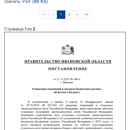
PDF (88 Кб)
Скачать:
<<
<
1
2
>
>>
Страница
1
из
2