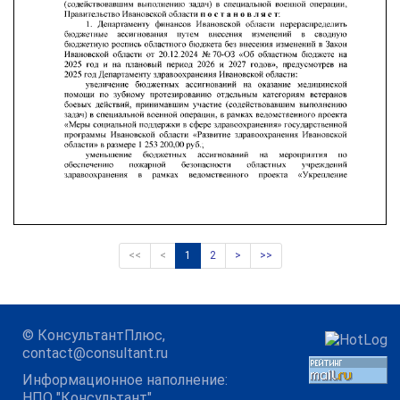
<<
<
1
2
>
>>
©
КонсультантПлюс
,
contact@consultant.ru
Информационное наполнение:
НПО "Консультант"
,