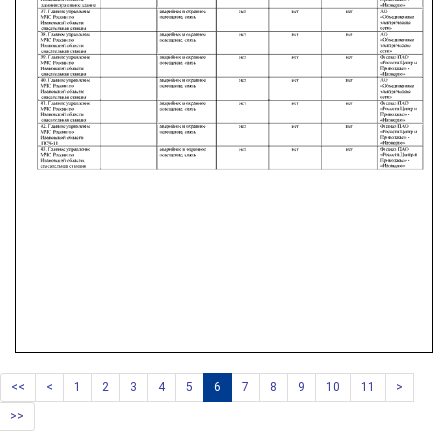
<<
<
1
2
3
4
5
6
7
8
9
10
11
>
>>